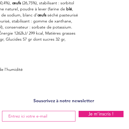
30,4%),
œufs
(26,75%), stabilisant : sorbitol
ôme naturel, poudre à lever (farine de
blé
,
 de sodium, blanc d’
œufs
séché pasteurisé
urisé, stabilisant : gomme de xanthane,
yl), conservateur : sorbate de potassium.
 Énergie 1262kJ/ 299 kcal, Matières grasses
 gr, Glucides 57 gr dont sucres 32 gr,
de l'humidité
Souscrivez à notre newsletter
Je m’inscris !