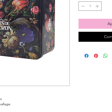
Aj
Com
es
ballage.