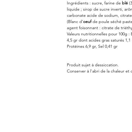
Ingrédients : sucre, farine de
blé
(
liquide ; sirop de sucre inverti, ar
carbonate acide de sodium, citrate
(Blanc d’
oeuf
de poule séché paste
agent foisonnant : citrate de triéth
Valeurs nutritionnelles pour 100g :
4,5 gr dont acides gras saturés 1,1
Protéines 6,9 gr, Sel 0,41 gr
Produit sujet à dessiccation.
Conserver à l'abri de la chaleur et 