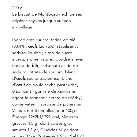
220 g
Le biscuit de Montbozon exhibe ses
origines royales jusque sur son
emballage.
Ingrédients : sucre, farine de
blé
(30,4%),
œufs
(26,75%), stabilisant :
sorbitol liquide ; sirop de sucre
inverti, arôme naturel, poudre à lever
(farine de
blé
, carbonate acide de
sodium, citrate de sodium, blanc
d’
œufs
séché pasteurisé (Blanc
d’
oeuf
de poule séché pasteurisé,
stabilisant : gomme de xanthane,
agent foisonnant : citrate de triéthyl),
conservateur : sorbate de potassium.
Valeurs nutritionnelles pour 100g :
Énergie 1262kJ/ 299 kcal, Matières
grasses 4,5 gr dont acides gras
saturés 1,1 gr, Glucides 57 gr dont
sucres 32 gr, Protéines 6,9 gr, Sel 0,41